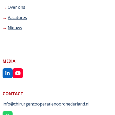
→
Over ons
→
Vacatures
→
Nieuws
MEDIA
L
Y
i
o
n
u
k
T
CONTACT
e
u
d
b
I
e
info@chirurgencooperatienoordnederland.nl
n